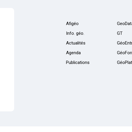
Afigéo
GeoDat
Info. géo.
GT
Actualités
GéoEntr
Agenda
GéoFor
Publications
GéoPla