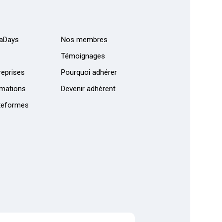
aDays
Nos membres
Témoignages
eprises
Pourquoi adhérer
mations
Devenir adhérent
teformes