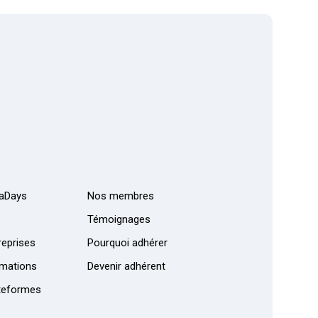
aDays
Nos membres
Témoignages
eprises
Pourquoi adhérer
mations
Devenir adhérent
teformes