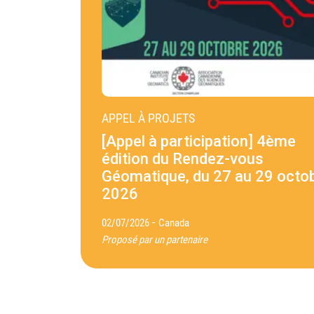
APPEL À PROJETS
[Appel à participation] 4ème
édition du Rendez-vous
Géomatique, du 27 au 29 octo
2026
-
02/07/2026
Canada
Proposé par un partenaire