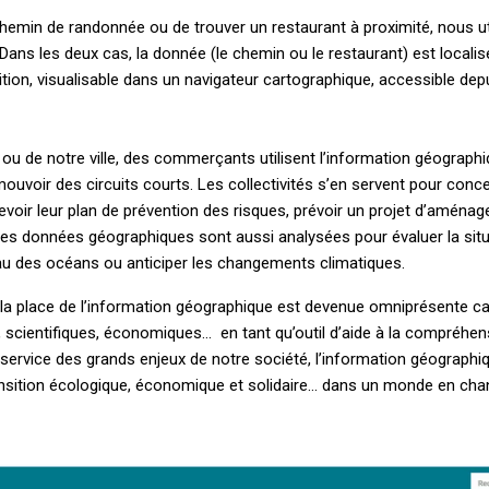
 chemin de randonnée ou de trouver un restaurant à proximité, nous ut
Dans les deux cas, la donnée (le chemin ou le restaurant) est localis
ition, visualisable dans un navigateur cartographique, accessible d
r ou de notre ville, des commerçants utilisent l’information géographi
uvoir des circuits courts. Les collectivités s’en servent pour conce
cevoir leur plan de prévention des risques, prévoir un projet d’aména
s données géographiques sont aussi analysées pour évaluer la situ
eau des océans ou anticiper les changements climatiques.
la place de l’information géographique est devenue omniprésente car 
, scientifiques, économiques… en tant qu’outil d’aide à la compréhensi
u service des grands enjeux de notre société, l’information géographi
ransition écologique, économique et solidaire… dans un monde en ch