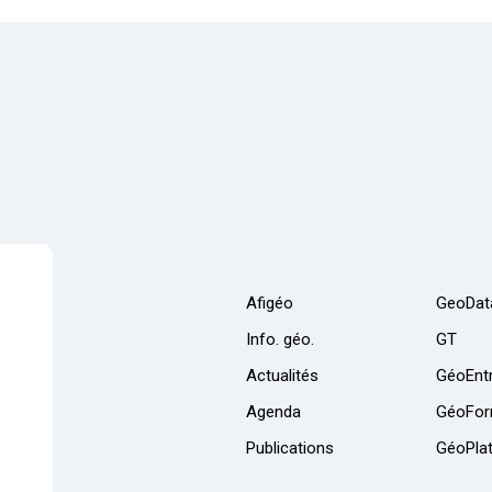
Afigéo
GeoDat
Info. géo.
GT
Actualités
GéoEntr
Agenda
GéoFor
Publications
GéoPla