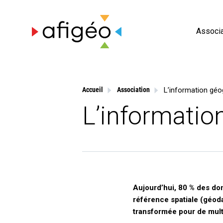
Skip
to
content
Associa
L’information géo
Accueil
Association
L’informatio
Aujourd’hui, 80 % des d
référence spatiale (géoda
transformée pour de mul