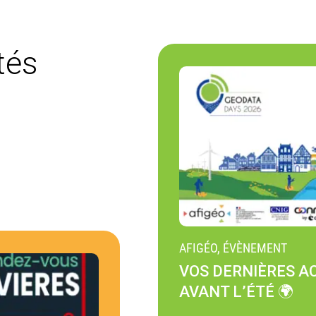
tés
AFIGÉO, ÉVÈNEMENT
VOS DERNIÈRES A
AVANT L’ÉTÉ 🌍