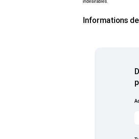
indésirables.
Informations de
D
p
A