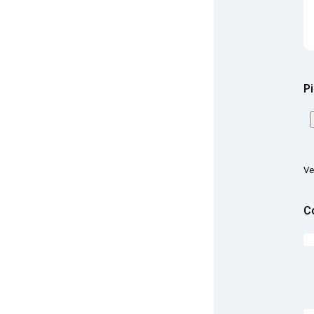
Pi
Ve
C
C