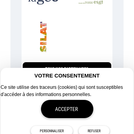
TOUS NOS PARTENAIRES
VOTRE CONSENTEMENT
Ce site utilise des traceurs (cookies) qui sont susceptibles
d'accéder à des informations personnelles.
Plan du site
ACCEPTER
Mentions légales
Politique de confidentialité
Mon consentement
Tous droits réservés
Afigéo
PERSONNALISER
REFUSER