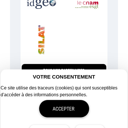
TOUS NOS PARTENAIRES
VOTRE CONSENTEMENT
Ce site utilise des traceurs (cookies) qui sont susceptibles
d'accéder à des informations personnelles.
Plan du site
ACCEPTER
Mentions légales
Politique de confidentialité
Mon consentement
Tous droits réservés
Afigéo