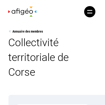
Skip
to
content
Annuaire des membres
Collectivité
territoriale de
Corse