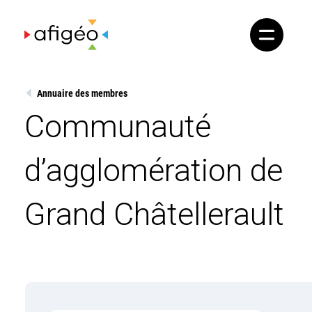
Skip
to
content
Annuaire des membres
Communauté
d’agglomération de
Grand Châtellerault