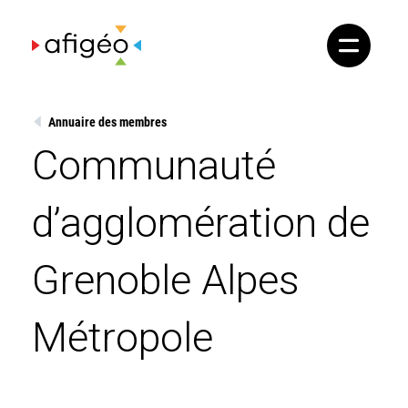
Skip
to
content
Annuaire des membres
Communauté
d’agglomération de
Grenoble Alpes
Métropole