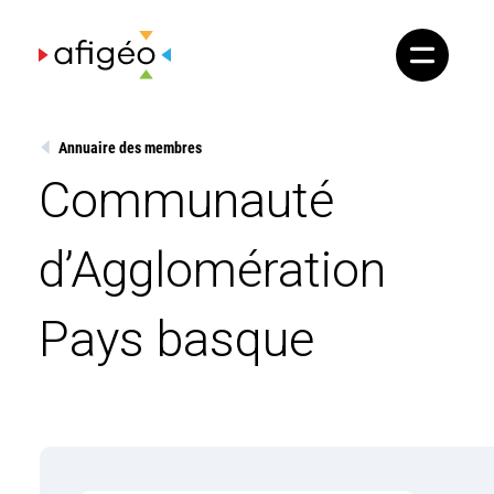
Skip
to
content
Annuaire des membres
Communauté
d’Agglomération
Pays basque