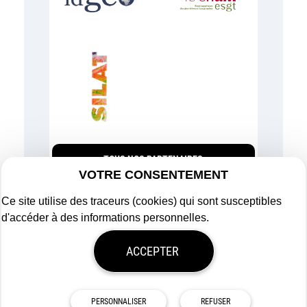
TOUS NOS PARTENAIRES
VOTRE CONSENTEMENT
Ce site utilise des traceurs (cookies) qui sont susceptibles
d'accéder à des informations personnelles.
Plan du site
ACCEPTER
Mentions légales
Politique de confidentialité
Mon consentement
Tous droits réservés
Afigéo
PERSONNALISER
REFUSER