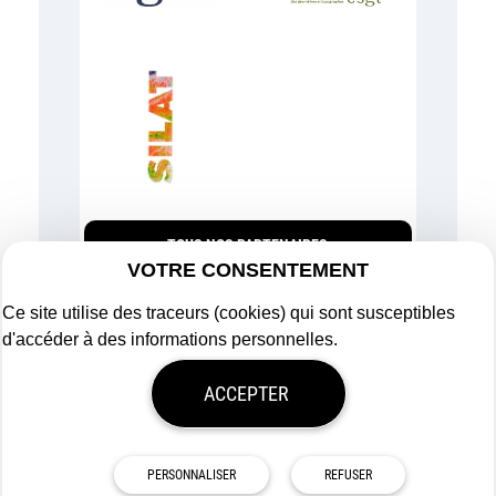
TOUS NOS PARTENAIRES
VOTRE CONSENTEMENT
Ce site utilise des traceurs (cookies) qui sont susceptibles
d'accéder à des informations personnelles.
Plan du site
ACCEPTER
Mentions légales
Politique de confidentialité
Mon consentement
Tous droits réservés
Afigéo
PERSONNALISER
REFUSER