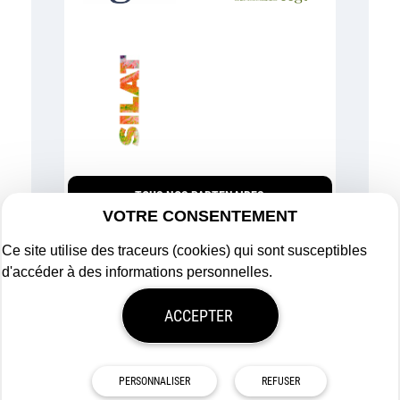
TOUS NOS PARTENAIRES
VOTRE CONSENTEMENT
Ce site utilise des traceurs (cookies) qui sont susceptibles
d'accéder à des informations personnelles.
Plan du site
ACCEPTER
Mentions légales
Politique de confidentialité
Mon consentement
Tous droits réservés
Afigéo
PERSONNALISER
REFUSER