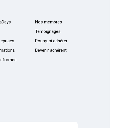
aDays
Nos membres
Témoignages
eprises
Pourquoi adhérer
mations
Devenir adhérent
teformes