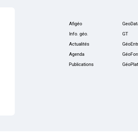
Afigéo
GeoDat
Info. géo.
GT
Actualités
GéoEntr
Agenda
GéoFor
Publications
GéoPla