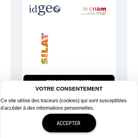
TOUS NOS PARTENAIRES
VOTRE CONSENTEMENT
Ce site utilise des traceurs (cookies) qui sont susceptibles
d'accéder à des informations personnelles.
Plan du site
ACCEPTER
Mentions légales
Politique de confidentialité
Mon consentement