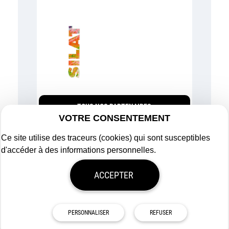
TOUS NOS PARTENAIRES
VOTRE CONSENTEMENT
Ce site utilise des traceurs (cookies) qui sont susceptibles
d'accéder à des informations personnelles.
Plan du site
ACCEPTER
Mentions légales
Politique de confidentialité
Mon consentement
Tous droits réservés
Afigéo
PERSONNALISER
REFUSER