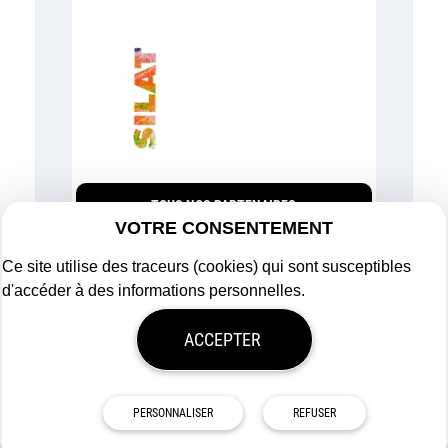
TOUS NOS PARTENAIRES
VOTRE CONSENTEMENT
Ce site utilise des traceurs (cookies) qui sont susceptibles
d'accéder à des informations personnelles.
Plan du site
ACCEPTER
Mentions légales
Politique de confidentialité
Mon consentement
Tous droits réservés
Afigéo
PERSONNALISER
REFUSER