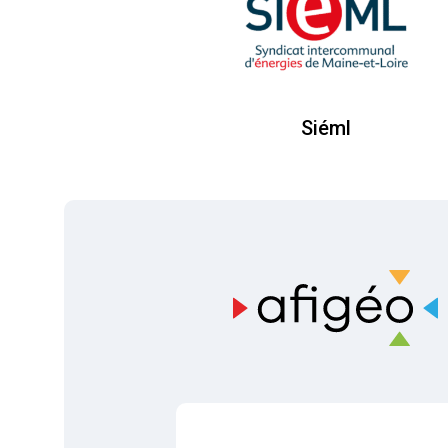
Siéml