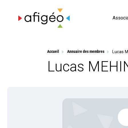
Skip
to
content
Associa
Lucas M
Accueil
Annuaire des membres
Lucas MEHIN