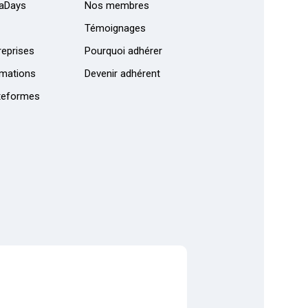
aDays
Nos membres
Témoignages
eprises
Pourquoi adhérer
mations
Devenir adhérent
teformes