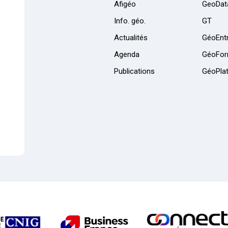
Afigéo
GeoDat
Info. géo.
GT
Actualités
GéoEntr
Agenda
GéoFor
Publications
GéoPla