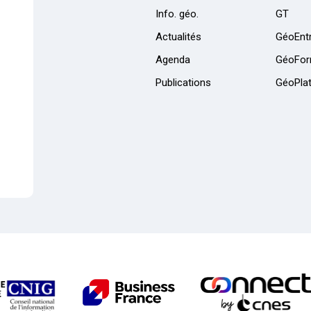
Info. géo.
GT
Actualités
GéoEntr
Agenda
GéoFor
Publications
GéoPla