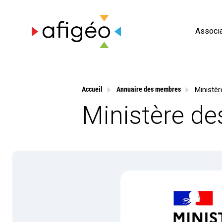
Skip
to
content
Associa
Ministè
Accueil
Annuaire des membres
Ministère d