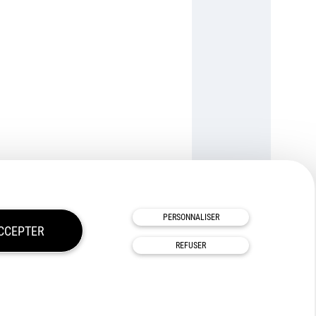
TOUS NOS PARTENAIRES
PERSONNALISER
CCEPTER
REFUSER
vés
Afigéo