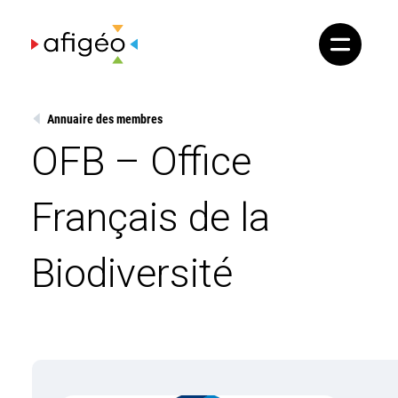
Skip
to
content
Annuaire des membres
OFB – Office
Français de la
Biodiversité