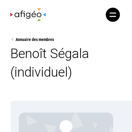
Skip
to
content
Annuaire des membres
Benoît Ségala
(individuel)