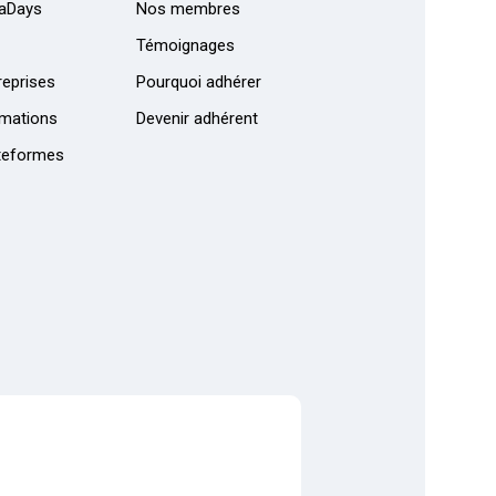
aDays
Nos membres
Témoignages
eprises
Pourquoi adhérer
mations
Devenir adhérent
teformes