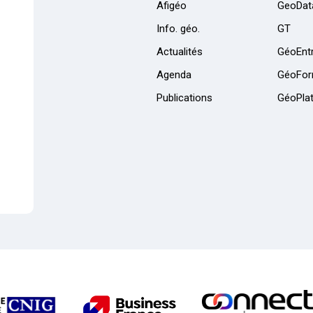
Afigéo
GeoDat
Info. géo.
GT
Actualités
GéoEntr
Agenda
GéoFor
Publications
GéoPla