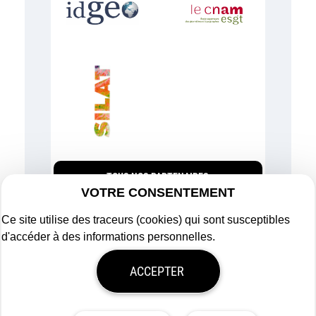
TOUS NOS PARTENAIRES
VOTRE CONSENTEMENT
Ce site utilise des traceurs (cookies) qui sont susceptibles
d'accéder à des informations personnelles.
Plan du site
ACCEPTER
Mentions légales
Politique de confidentialité
Mon consentement
Tous droits réservés
Afigéo