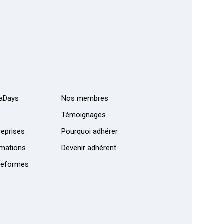
aDays
Nos membres
Témoignages
eprises
Pourquoi adhérer
mations
Devenir adhérent
teformes