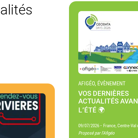
alités
AFIGÉO, ÉVÈNEMENT
VOS DERNIÈRES
ACTUALITÉS AVA
L’ÉTÉ 🌍
-
09/07/2026
France, Centre-Val 
Proposé par l'Afigéo