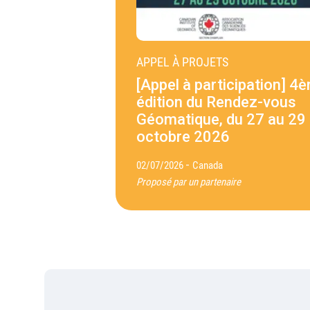
APPEL À PROJETS
[Appel à participation] 4
édition du Rendez-vous
Géomatique, du 27 au 29
octobre 2026
-
02/07/2026
Canada
Proposé par un partenaire