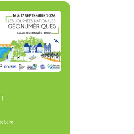
NT
de Loire