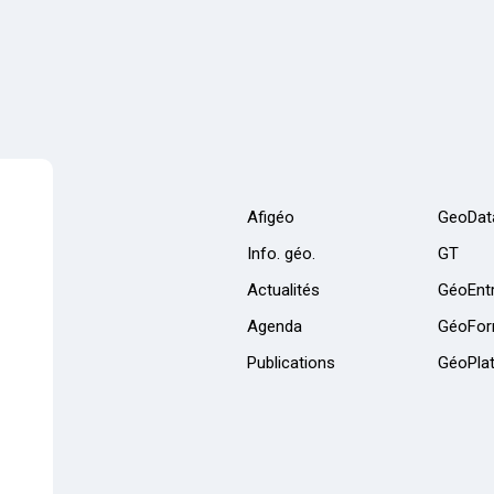
Afigéo
GeoDat
Info. géo.
GT
Actualités
GéoEntr
Agenda
GéoFor
Publications
GéoPla