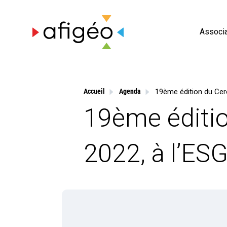
Skip
to
content
Associa
Accueil
Agenda
19ème éditio
2022, à l’ES