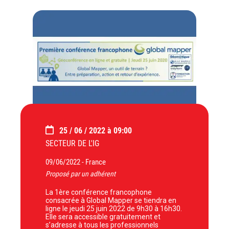
25 / 06 / 2022 à 09:00
SECTEUR DE L'IG
09/06/2022 -
France
Proposé par un adhérent
La 1ère conférence francophone
consacrée à Global Mapper se tiendra en
ligne le jeudi 25 juin 2022 de 9h30 à 16h30.
Elle sera accessible gratuitement et
s’adresse à tous les professionnels