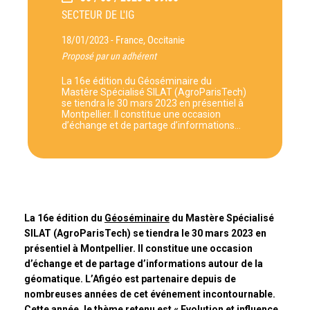
SECTEUR DE L'IG
18/01/2023 -
France, Occitanie
Proposé par un adhérent
La 16e édition du Géoséminaire du
Mastère Spécialisé SILAT (AgroParisTech)
se tiendra le 30 mars 2023 en présentiel à
Montpellier. Il constitue une occasion
d’échange et de partage d’informations…
La 16e édition du
Géoséminaire
du Mastère Spécialisé
SILAT (AgroParisTech) se tiendra le 30 mars 2023 en
présentiel à Montpellier. Il constitue une occasion
d’échange et de partage d’informations autour de la
géomatique.
L’Afigéo est partenaire depuis de
nombreuses années de cet événement incontournable.
Cette année, le thème retenu est
« Evolution et influence