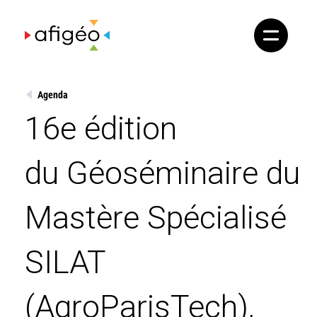
Skip
to
content
Agenda
16e édition
du Géoséminaire du
Mastère Spécialisé
SILAT
(AgroParisTech),