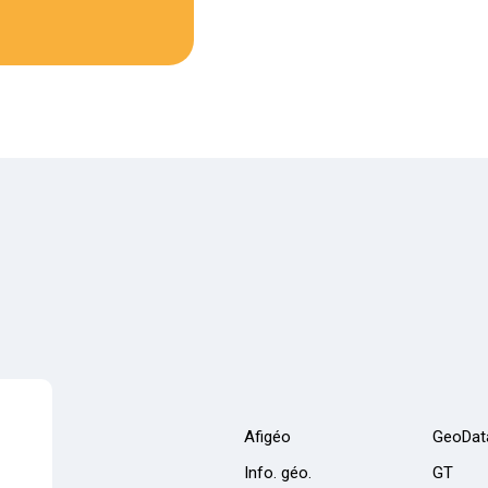
Afigéo
GeoDat
Info. géo.
GT