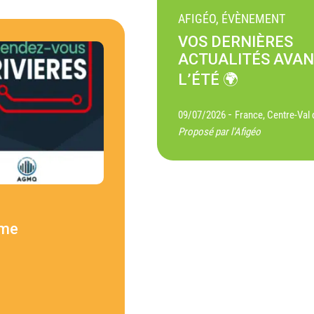
AFIGÉO, ÉVÈNEMENT
VOS DERNIÈRES
ACTUALITÉS AVA
L’ÉTÉ 🌍
-
09/07/2026
France, Centre-Val 
Proposé par l'Afigéo
ème