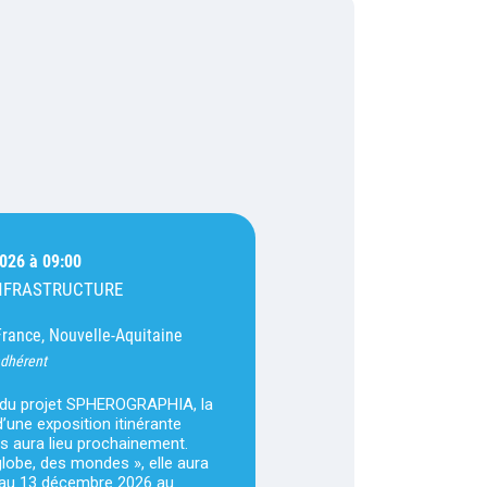
2026 à 09:00
INFRASTRUCTURE
France, Nouvelle-Aquitaine
adhérent
 du projet SPHEROGRAPHIA, la
’une exposition itinérante
s aura lieu prochainement.
 globe, des mondes », elle aura
n au 13 décembre 2026 au