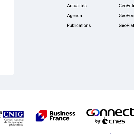
Actualités
GéoEntr
Agenda
GéoFor
Publications
GéoPla