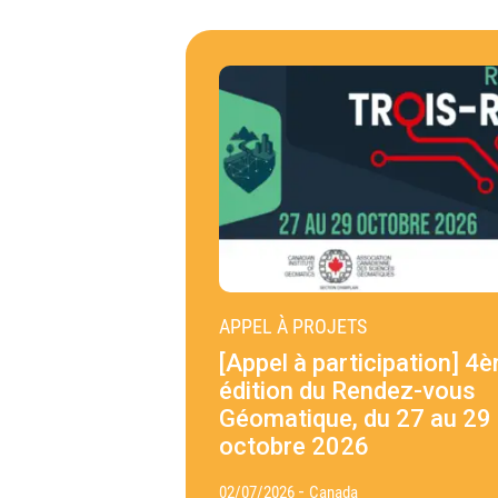
APPEL À PROJETS
[Appel à participation] 4
édition du Rendez-vous
Géomatique, du 27 au 29
octobre 2026
-
02/07/2026
Canada