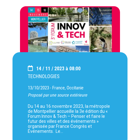
14 / 11 / 2023 à 08:00
TECHNOLOGIES
13/10/2023 -
France, Occitanie
Proposé par une source extérieure
Du 14 au 16 novembre 2023, la métropole
de Montpellier accueille la 3e édition du «
Forum Innov & Tech – Penser et faire le
futur des villes et des événements »
organisée par France Congrès et
Événements. Le…