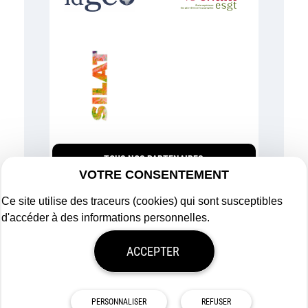
TOUS NOS PARTENAIRES
VOTRE CONSENTEMENT
Ce site utilise des traceurs (cookies) qui sont susceptibles
d'accéder à des informations personnelles.
Plan du site
ACCEPTER
Mentions légales
Politique de confidentialité
Mon consentement
Tous droits réservés
Afigéo
PERSONNALISER
REFUSER