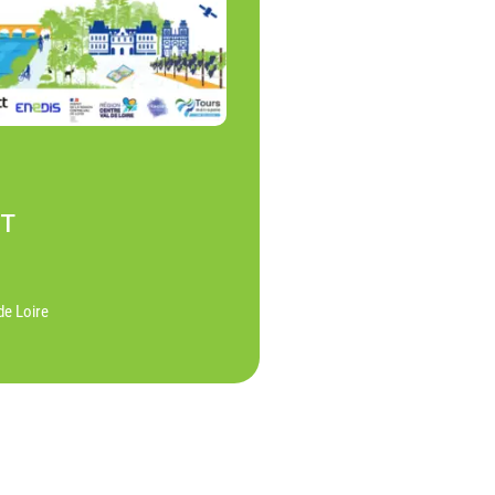
NT
de Loire