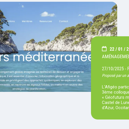
22 / 01 / 
AMÉNAGEMEN
27/10/2025 -
Proposé par un 
L’Afigéo partic
3ème colloque 
« Géofuturs m
Castel de Lun
d’Azur, Occita