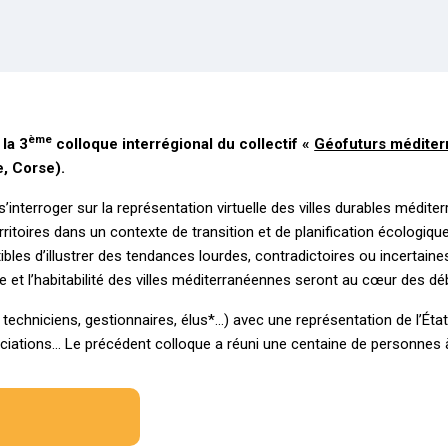
ème
 la 3
colloque interrégional
du collectif «
Géofuturs médite
, Corse).
nterroger sur la représentation virtuelle des villes durables méditerr
erritoires dans un contexte de transition et de planification écologi
ibles d’illustrer des tendances lourdes, contradictoires ou incerta
ie et l’habitabilité des villes méditerranéennes seront au cœur des dé
 techniciens, gestionnaires, élus*…) avec une représentation de l’État,
ciations… Le précédent colloque a réuni une centaine de personnes à 