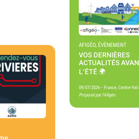
AFIGÉO, ÉVÈNEMENT
VOS DERNIÈRES
ACTUALITÉS AVA
L’ÉTÉ 🌍
-
09/07/2026
France, Centre-Val 
Proposé par l'Afigéo
ème