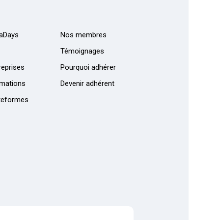
aDays
Nos membres
Témoignages
eprises
Pourquoi adhérer
mations
Devenir adhérent
teformes