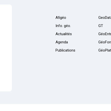
Afigéo
GeoDat
Info. géo.
GT
Actualités
GéoEntr
Agenda
GéoFor
Publications
GéoPla