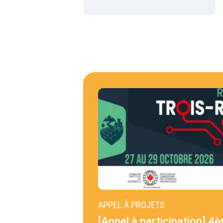
APPEL À PROJETS
[Appel à participation] 4