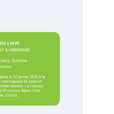
2026 à 09:00
T & URBANISME
France, Occitanie
adhérent
ipera le 22 janvier 2026 à la
interrégional du collectif
éditerranéens » à l’espace
el (Provence-Alpes-Côte
nie, Corse).…