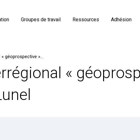
tion
Groupes de travail
Ressources
Adhésion
Colloque interrégional « géoprospective », le 22 janvier à Lunel
rrégional « géoprospe
Lunel