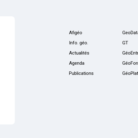
Afigéo
GeoDat
Info. géo.
GT
Actualités
GéoEntr
Agenda
GéoFor
Publications
GéoPla