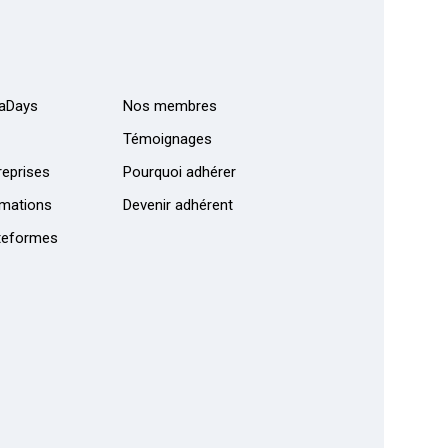
aDays
Nos membres
Témoignages
eprises
Pourquoi adhérer
mations
Devenir adhérent
teformes