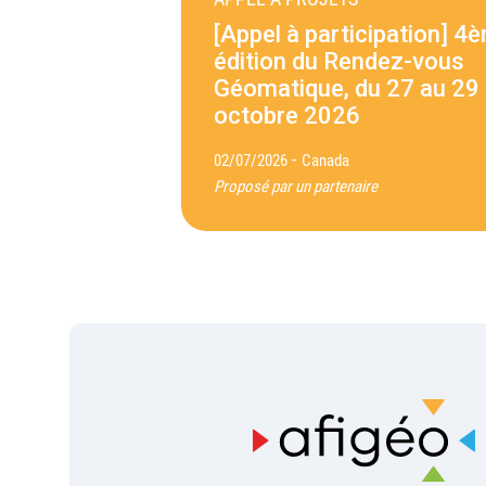
[Appel à participation] 4
édition du Rendez-vous
Géomatique, du 27 au 29
octobre 2026
-
02/07/2026
Canada
Proposé par un partenaire