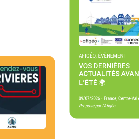
AFIGÉO, ÉVÈNEMENT
VOS DERNIÈRES
ACTUALITÉS AVA
L’ÉTÉ 🌍
-
09/07/2026
France, Centre-Val 
Proposé par l'Afigéo