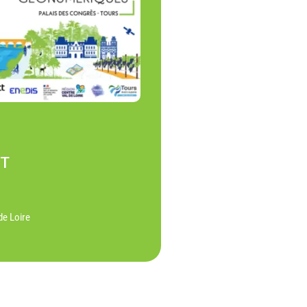
NT
de Loire