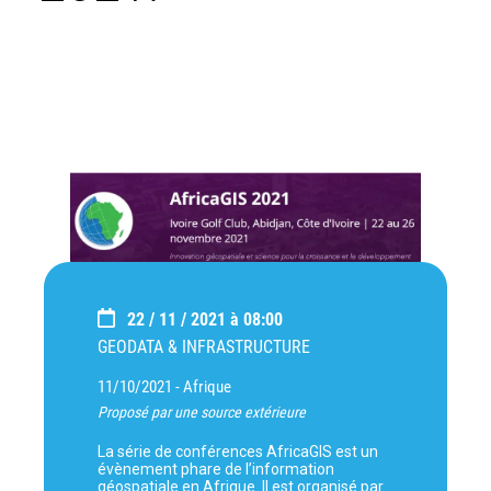
22 / 11 / 2021 à 08:00
GEODATA & INFRASTRUCTURE
11/10/2021 -
Afrique
Proposé par une source extérieure
La série de conférences AfricaGIS est un
évènement phare de l’information
géospatiale en Afrique. Il est organisé par