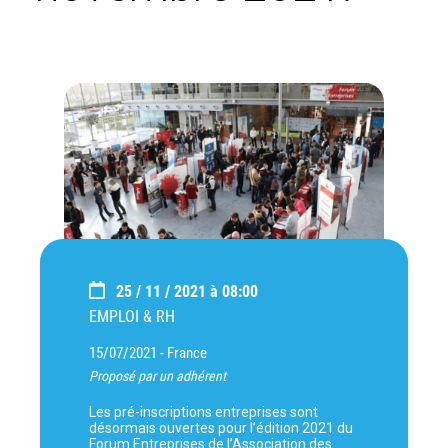
25 / 11 / 2021 à 08:00
EMPLOI & RH
15/07/2021 -
France
Proposé par un adhérent
Les pré-inscriptions entreprises sont
désormais ouvertes pour l’édition 2021 du
Forum Entreprises de l’Association des