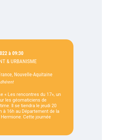
2022 à 09:30
T & URBANISME
France, Nouvelle-Aquitaine
adhérent
e « Les rencontres du 17», un
r les géomaticiens de
me. Il se tiendra le jeudi 20
h à 16h au Département de la
e Hermione. Cette journée