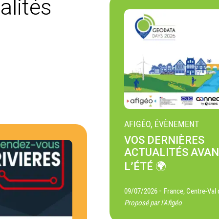
alités
AFIGÉO, ÉVÈNEMENT
VOS DERNIÈRES
ACTUALITÉS AVA
L’ÉTÉ 🌍
-
09/07/2026
France, Centre-Val 
Proposé par l'Afigéo