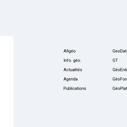
Afigéo
GeoDat
Info. géo.
GT
Actualités
GéoEntr
Agenda
GéoFor
Publications
GéoPla