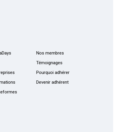
aDays
Nos membres
Témoignages
eprises
Pourquoi adhérer
mations
Devenir adhérent
teformes