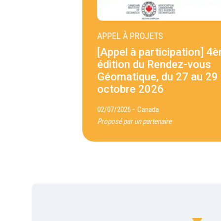
APPEL À PROJETS
[Appel à participation] 4
édition du Rendez-vous
Géomatique, du 27 au 29
octobre 2026
-
02/07/2026
Canada
Proposé par un partenaire