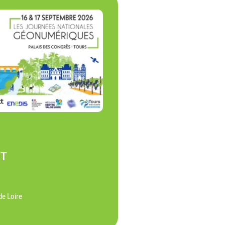
NT
de Loire