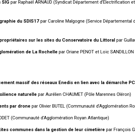
s SIG
par Raphaël ARNAUD (Syndicat Département d’Électrification et
ographie du SDIS17
par Caroline Malgogne (Service Départemental d
opriétaires sur les sites du Conservatoire du Littoral
par Guill
gglomération de La Rochelle
par Oriane PENOT et Loïc SANDILLON
ment massif des réseaux Enedis en lien avec la démarche P
ilience naturelle
par Aurélien CHAUMET (Pôle Marennes Oléron)
ents par drone
par Olivier BUTEL (Communauté d’Agglomération R
BODET (Communauté d’Agglomération Royan Atlantique)
tes communes dans la gestion de leur cimetière
par François 