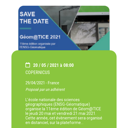
20 / 05 / 2021 à 08:00
COPERNICUS
29/04/2021 -
France
Proposé par un adhérent
L’école nationale des sciences
géographiques (ENSG-Géomatique)
organise la 11ème édition de Géom@TICE
le jeudi 20 mai et vendredi 21 mai 2021.
Cette année, cet évènement sera organisé
en distanciel, sur la plateforme…