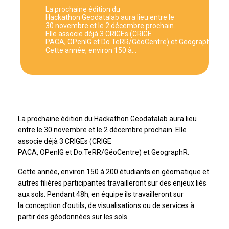
La prochaine édition du
Hackathon Geodatalab aura lieu entre le
30 novembre et le 2 décembre prochain.
Elle associe déjà 3 CRIGEs (CRIGE
PACA, OPenIG et Do.TeRR/GéoCentre) et GeographR.
Cette année, environ 150 à…
La prochaine édition du Hackathon Geodatalab aura lieu
entre le 30 novembre et le 2 décembre prochain. Elle
associe déjà 3 CRIGEs (CRIGE
PACA, OPenIG et Do.TeRR/GéoCentre) et GeographR.
Cette année, environ 150 à 200 étudiants en géomatique et
autres filières participantes travailleront sur des enjeux liés
aux sols. Pendant 48h, en équipe ils travailleront sur
la conception d’outils, de visualisations ou de services à
partir des géodonnées sur les sols.