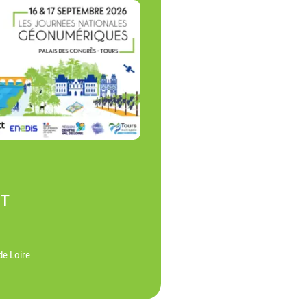
NT
de Loire