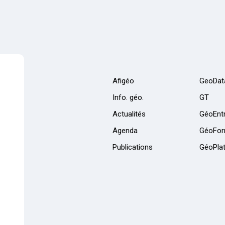
Afigéo
GeoDat
Info. géo.
GT
Actualités
GéoEntr
Agenda
GéoFor
Publications
GéoPla