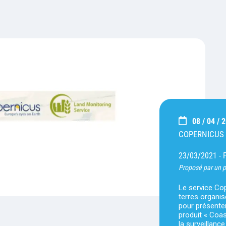
08 / 04 / 
COPERNICUS
23/03/2021 -
Proposé par un p
Le service Cop
terres organis
pour présenter
produit « Coa
la surveillance