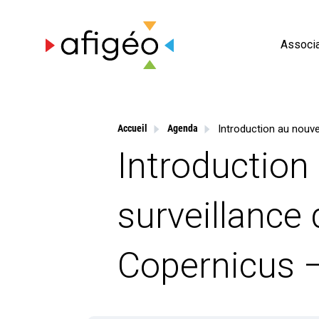
Skip
to
content
Associa
Accueil
Agenda
Introduction
surveillance 
Copernicus –