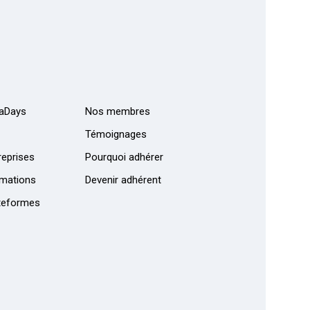
aDays
Nos membres
Témoignages
eprises
Pourquoi adhérer
mations
Devenir adhérent
teformes