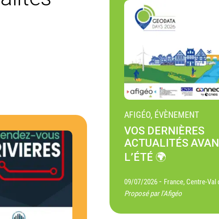
AFIGÉO, ÉVÈNEMENT
VOS DERNIÈRES
ACTUALITÉS AVA
L’ÉTÉ 🌍
-
09/07/2026
France, Centre-Val 
Proposé par l'Afigéo