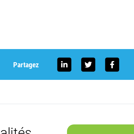
Partagez
alités