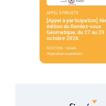
APPEL À PROJETS
[Appel à participation] 4
édition du Rendez-vous
Géomatique, du 27 au 29
octobre 2026
-
02/07/2026
Canada
Proposé par un partenaire