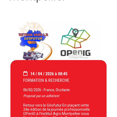
14 / 04 / 2026 à 08:45
FORMATION & RECHERCHE
06/02/2026 -
France, Occitanie
Proposé par un adhérent
Retour vers le Géofutur En plaçant cette
24e édition de la journée professionnelle
OPenIG à l’Institut Agro Montpellier sous