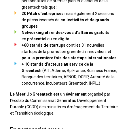
personnalités de premier plan et d’acteurs de la
greentech tels que :
20 Pitch d’entreprises
mais également 2 sessions
de pitchs inversés de
collectivités et de grands
groupes
.
Networking et rendez-vous d’affaires gratuits
en
présentiel
ou en
digital
.
+60 stands de startups
dont les 31 nouvelles
startups de la promotion greentech innovation,
et
pour la première fois des startups internationales.
+ 10 stands d’acteurs au service de la
Greentech
(AIT, Ademe, BpiFrance, Business France,
Banque des territoires, AFNOR, DGFiP, Autorité de la
concurrence, incubateurs Greentech, INPI…)
Le Meet’Up Greentech est un événement
organisé par
l’Ecolab du Commissariat Général au Développement
Durable (CGDD) des ministères Aménagement du Territoire
et Transition écologique.