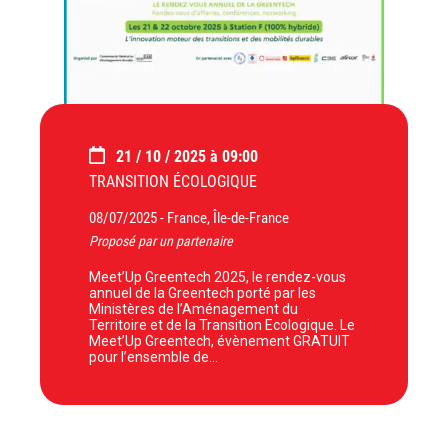
21 / 10 / 2025 à 09:00
TRANSITION ÉCOLOGIQUE
08/07/2025 -
France, Île-de-France
Proposé par un partenaire
Meet’Up Greentech 2025, le rendez-vous
annuel de la Greentech porté par les
Ministères de l’Aménagement du
Territoire et de la Transition Ecologique. Le
Meet’Up Greentech, évènement GRATUIT
pour l’ensemble de…