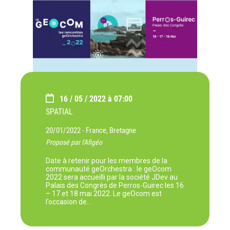
16 / 05 / 2022 à 07:00
SPATIAL
20/01/2022 -
France, Bretagne
Proposé par l'Afigéo
Date à retenir pour les membres de la
communauté geOrchestra : le geOcom
2022 sera accueilli par la société JDev au
Palais des Congrès de Perros-Guirec les 16
– 17 et 18 mai 2022. Le geOcom est
l’occasion de…