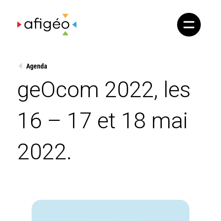
Skip
to
content
Agenda
geOcom 2022, les
16 – 17 et 18 mai
2022.