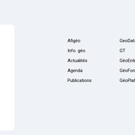
Afigéo
GeoDat
Info. géo.
GT
Actualités
GéoEntr
Agenda
GéoFor
Publications
GéoPla