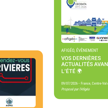
AFIGÉO, ÉVÈNEMENT
VOS DERNIÈRES
ACTUALITÉS AVA
L’ÉTÉ 🌍
-
09/07/2026
France, Centre-Val 
Proposé par l'Afigéo