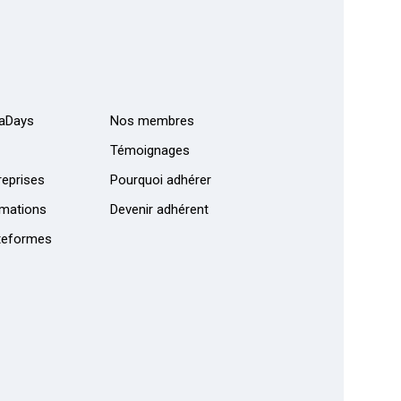
aDays
Nos membres
Témoignages
eprises
Pourquoi adhérer
mations
Devenir adhérent
teformes