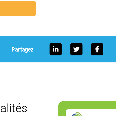
Partagez
alités