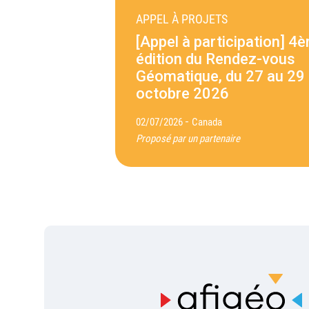
APPEL À PROJETS
[Appel à participation] 4
édition du Rendez-vous
Géomatique, du 27 au 29
octobre 2026
-
02/07/2026
Canada
Proposé par un partenaire