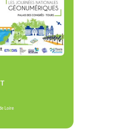
NT
de Loire