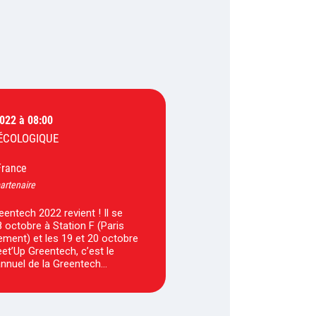
2022 à 08:00
ÉCOLOGIQUE
France
artenaire
entech 2022 revient ! Il se
8 octobre à Station F (Paris
ement) et les 19 et 20 octobre
eet’Up Greentech, c’est le
nnuel de la Greentech…