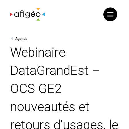
Skip
to
content
Agenda
Webinaire
DataGrandEst –
OCS GE2
nouveautés et
retours d’usages, le