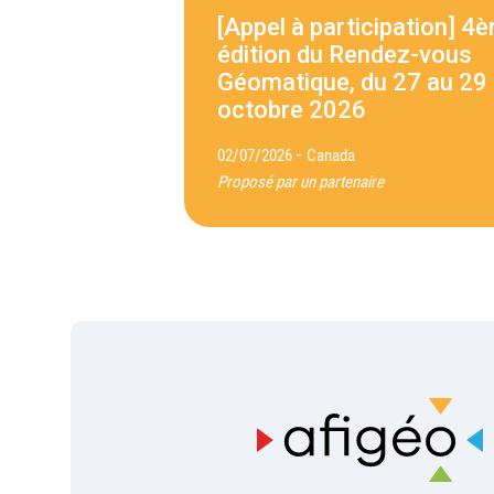
[Appel à participation] 4
édition du Rendez-vous
Géomatique, du 27 au 29
octobre 2026
-
02/07/2026
Canada
Proposé par un partenaire