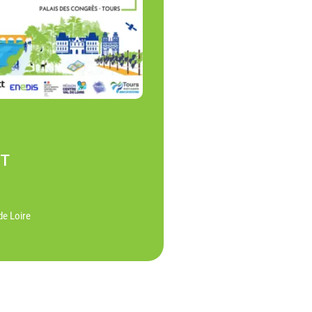
NT
de Loire