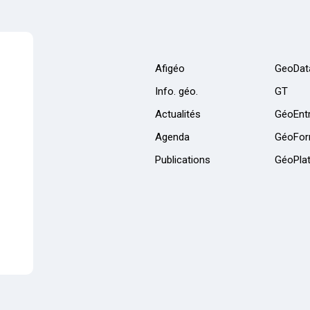
Afigéo
GeoDat
Info. géo.
GT
Actualités
GéoEntr
Agenda
GéoFor
Publications
GéoPla