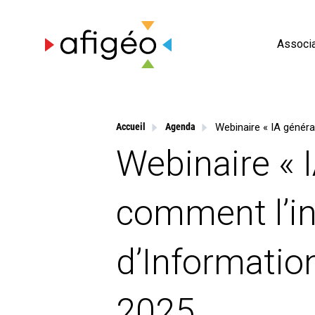
Skip
to
content
Associa
Accueil
Agenda
Webinaire « I
comment l’in
d’Informatio
2025