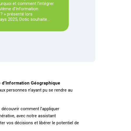
urquoi et comment l’intégrer
stème d’Information
? » présenté lors
ys 2025, Dotic souhaite…
e d’Information Géographique
aux personnes n’ayant pu se rendre au
e découvrir comment l’appliquer
érative, avec notre assistant
 vos décisions et libérer le potentiel de