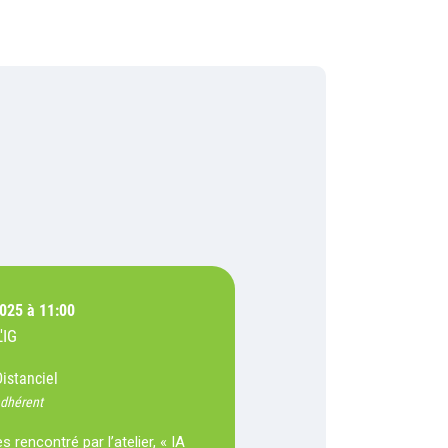
2025 à 11:00
'IG
Distanciel
adhérent
 rencontré par l’atelier, « IA