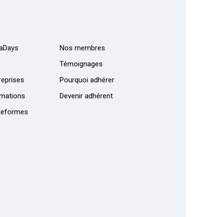
aDays
Nos membres
Témoignages
eprises
Pourquoi adhérer
mations
Devenir adhérent
teformes