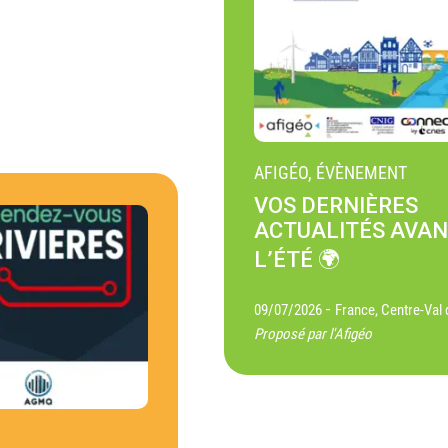
AFIGÉO, ÉVÈNEMENT
VOS DERNIÈRES
ACTUALITÉS AVA
L’ÉTÉ 🌍
-
09/07/2026
France, Centre-Val 
Proposé par l'Afigéo