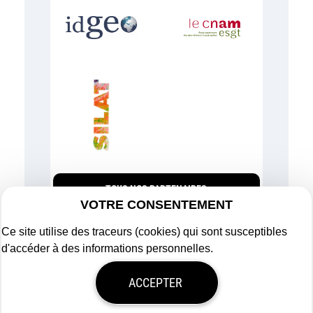
TOUS NOS PARTENAIRES
VOTRE CONSENTEMENT
Ce site utilise des traceurs (cookies) qui sont susceptibles
d'accéder à des informations personnelles.
Plan du site
ACCEPTER
Mentions légales
Politique de confidentialité
Mon consentement