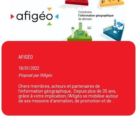
AFIGÉO
18/01/2022
Proposé par l'Afigéo
Chers membres, acteurs et partenaires de
l’information géographique, Depuis plus de 35 ans,
grâce à votre implication, l’Afigéo se mobilise autour
de ses missions d’animation, de promotion et de…