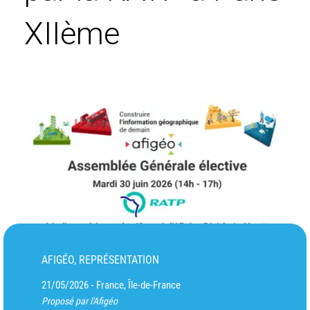
XIIème
AFIGÉO, REPRÉSENTATION
21/05/2026
France, Île-de-France
-
Proposé par l'Afigéo