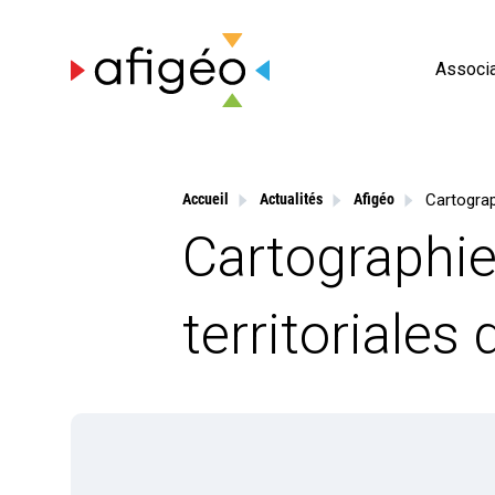
Skip
to
content
Associa
Accueil
Actualités
Afigéo
Cartographi
territoriales