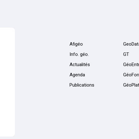
Afigéo
GeoDat
Info. géo.
GT
Actualités
GéoEntr
Agenda
GéoFor
Publications
GéoPla