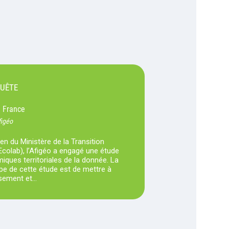
QUÊTE
France
-
figéo
en du Ministère de la Transition
Ecolab), l’Afigéo a engagé une étude
iques territoriales de la donnée. La
pe de cette étude est de mettre à
nsement et…