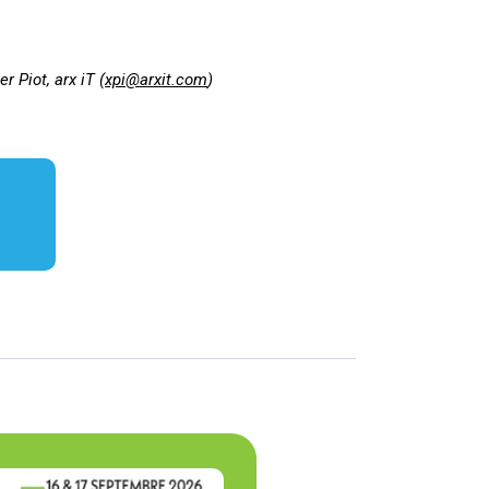
 Piot, arx iT (
xpi@arxit.com
)