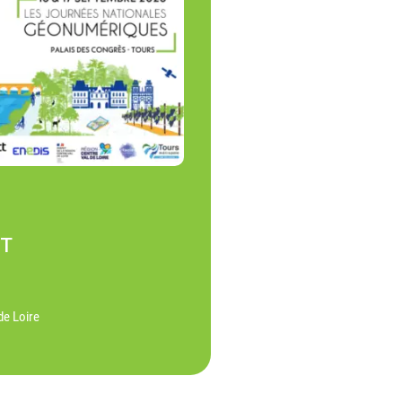
NT
de Loire