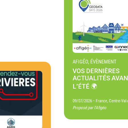
AFIGÉO, ÉVÈNEMENT
VOS DERNIÈRES
ACTUALITÉS AVA
L’ÉTÉ 🌍
-
09/07/2026
France, Centre-Val 
Proposé par l'Afigéo