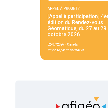
APPEL À PROJETS
[Appel à participation] 4
édition du Rendez-vous
Géomatique, du 27 au 29
octobre 2026
-
02/07/2026
Canada
Proposé par un partenaire