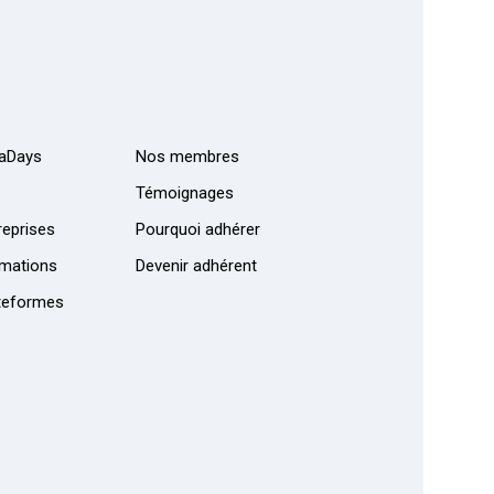
aDays
Nos membres
Témoignages
eprises
Pourquoi adhérer
mations
Devenir adhérent
teformes