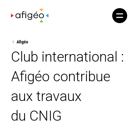
Skip
to
content
Afigéo
Club international :
Afigéo contribue
aux travaux
du CNIG