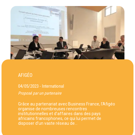
AFIGÉO
04/05/2023
International
-
Proposé par un partenaire
Grâce au partenariat avec Business France, l’Afigéo
organise de nombreuses rencontres
institutionnelles et d’affaires dans des pays
africains francophones, ce qui lui permet de
disposer d’un vaste réseau de…