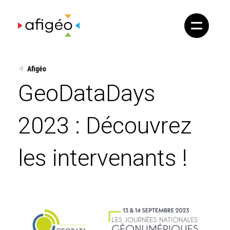
Skip
to
content
Afigéo
GeoDataDays
2023 : Découvrez
les intervenants !