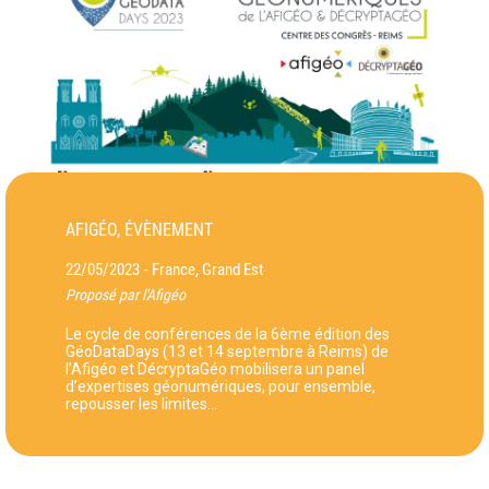
AFIGÉO, ÉVÈNEMENT
22/05/2023
France, Grand Est
-
Proposé par l'Afigéo
Le cycle de conférences de la 6ème édition des
GéoDataDays (13 et 14 septembre à Reims) de
l’Afigéo et DécryptaGéo mobilisera un panel
d’expertises géonumériques, pour ensemble,
repousser les limites…