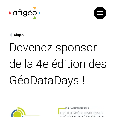
Skip
to
content
Afigéo
Devenez sponsor
de la 4e édition des
GéoDataDays !