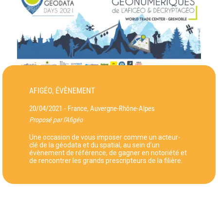
AFIGÉO, ÉVÈNEMENT
20/04/2021
France, Auvergne-Rhône-Alpes
-
Proposé par l'Afigéo
Une occasion de vous imposer comme un acteur-
clé de la géodata et du spatial, au sein d’un
évènement de référence, de gagner en notoriété et
de rencontrer les grands prescripteurs de la filière.