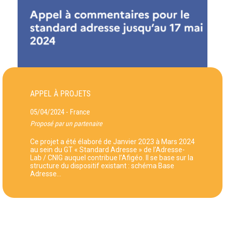
APPEL À PROJETS
05/04/2024
France
-
Proposé par un partenaire
Ce projet a été élaboré de Janvier 2023 à Mars 2024
au sein du GT « Standard Adresse » de l’Adresse-
Lab / CNIG auquel contribue l’Afigéo. Il se base sur la
structure du dispositif existant : schéma Base
Adresse…