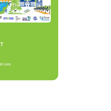
NT
de Loire