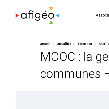
Skip
to
content
Associa
Accueil
Actualités
Formation
MOOC : la ge
communes – 2