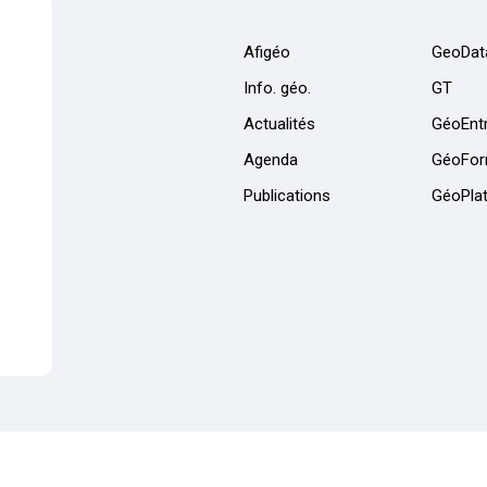
Afigéo
GeoDat
Info. géo.
GT
Actualités
GéoEntr
Agenda
GéoFor
Publications
GéoPla