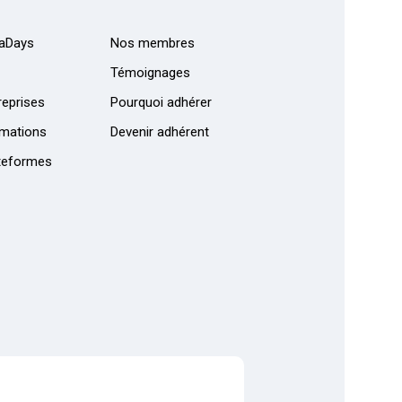
aDays
Nos membres
Témoignages
eprises
Pourquoi adhérer
mations
Devenir adhérent
teformes