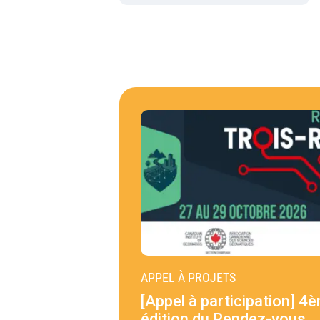
APPEL À PROJETS
[Appel à participation] 4
édition du Rendez-vous