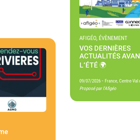
AFIGÉO, ÉVÈNEMENT
VOS DERNIÈRES
ACTUALITÉS AVA
L’ÉTÉ 🌍
-
09/07/2026
France, Centre-Val 
Proposé par l'Afigéo
ème