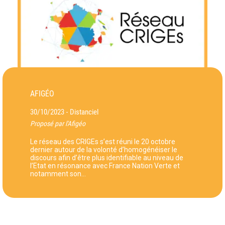
AFIGÉO
30/10/2023
Distanciel
-
Proposé par l'Afigéo
Le réseau des CRIGEs s’est réuni le 20 octobre
dernier autour de la volonté d’homogénéiser le
discours afin d’être plus identifiable au niveau de
l’Etat en résonance avec France Nation Verte et
notamment son…