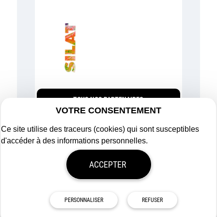
TOUS NOS PARTENAIRES
VOTRE CONSENTEMENT
Ce site utilise des traceurs (cookies) qui sont susceptibles
d'accéder à des informations personnelles.
Plan du site
ACCEPTER
Mentions légales
Politique de confidentialité
Mon consentement
Tous droits réservés
Afigéo
PERSONNALISER
REFUSER