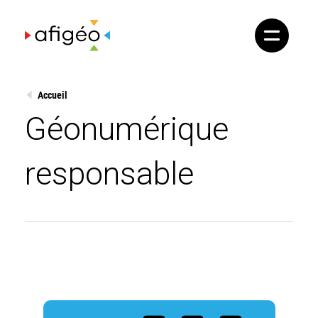
Skip
to
content
Accueil
Géonumérique
responsable